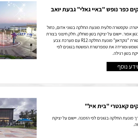
 כפר נופש "באיי גאלי" גבעת יואב
יטרה: טקסטורה סלעית מונעת החלקה בגווני אדום, כחול
גוון אפור. יישום על יציקת בטון מוחלק. חלק חיצוני בצורת
קלידי פסנתר: טקסטורת "נוקדאון" מונעת החלקה R12 עם מערכת צבע
שמש ומורידה את טמפרטורת המשטח בגוונים לפי
קת בטון רגילה.
ידע נוסף
ם קאנטרי "בית איל"
 מונעת החלקה בגוונים לפי הזמנה. יישום על יציקת
ה.