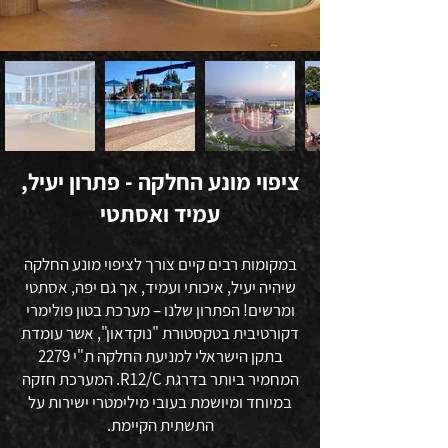
ציפוי מונע החלקה - פתרון יעיל,
עמיד ואסתטי
במקומות רבים קיים צורך לציפוי מונע החלקה
שיהיה יעיל, איכותי ועמיד, אך גם יפה, אסתטי
ומרשים! הפתרון שלנו – מערכת בטון פולימרי
דקורטיבית בטקסטורת "נוקדאון", אשר עומדת
בתקן הישראלי למניעת החלקה ת"י 2279
המחמיר ביותר בדרגת R12/C. המערכת חזקה
במיוחד ומיושמת בעובי מילימטרי ישירות על
התשתית הקיימת.