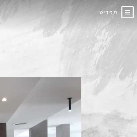
תפריט
קיר פי
פ