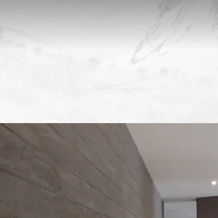
נת אוכל ועמודי
רטי בכפר תבור